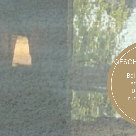
GESCH
Bei
er
D
zur